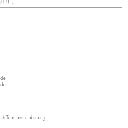
ahrt
.de
.de
ach Terminvereinbarung