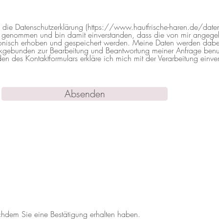
e die Datenschutzerklärung (https://www.hautfrische-haren.de/date
s genommen und bin damit einverstanden, dass die von mir angeg
ronisch erhoben und gespeichert werden. Meine Daten werden dabe
kgebunden zur Bearbeitung und Beantwortung meiner Anfrage benut
n des Kontaktformulars erkläre ich mich mit der Verarbeitung einve
Absenden
nachdem Sie eine Bestätigung erhalten haben.