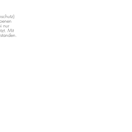
nschutz)
ebenen
i nur
zt. Mit
rstanden.