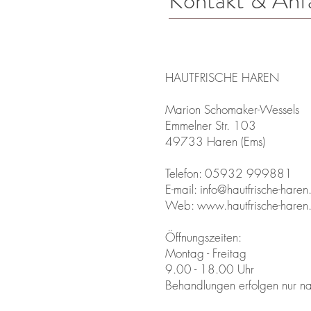
Kontakt & Anf
HAUTFRISCHE HAREN
Marion Schomaker-Wessels
Emmelner Str. 103
49733 Haren (Ems)
Telefon: 05932 999881
E-mail:
info@hautfrische-haren
Web:
www.hautfrische-haren
Öffnungszeiten:
Montag - Freitag
9.00 - 18.00 Uhr
Behandlungen erfolgen nur n