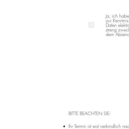
Ja, ich hab
zur Kenntni
Daten elekt
streng zwec
dem Absende
BITTE BEACHTEN SIE:
Ihr Termin ist erst verbindlich 