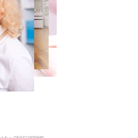
HIER EN
MEINE
INTERNET
elefon: 05932 999881