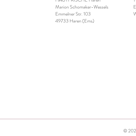
Marion Schomaker-Wessels
E
Emmelner Str. 103
W
49733 Haren (Ems)
© 2024